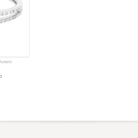
Juwelo
o