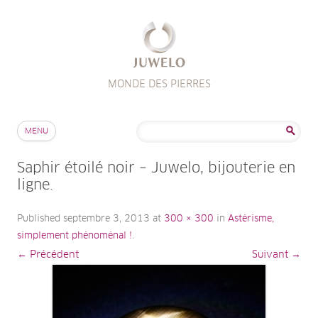
MONDE DES PIERRES
Aller au contenu
Rechercher :
MENU
Saphir étoilé noir – Juwelo, bijouterie en
ligne.
Published
septembre 3, 2013
at
300 × 300
in
Astérisme,
simplement phénoménal !
.
← Précédent
Suivant →