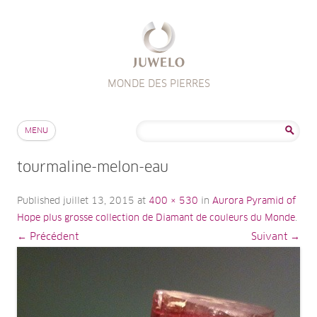
MONDE DES PIERRES
Aller au contenu
Rechercher :
MENU
tourmaline-melon-eau
Published
juillet 13, 2015
at
400 × 530
in
Aurora Pyramid of
Hope plus grosse collection de Diamant de couleurs du Monde
.
← Précédent
Suivant →