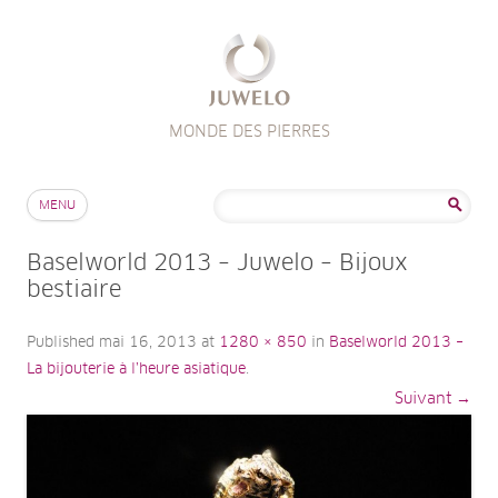
MONDE DES PIERRES
Aller au contenu
Rechercher :
MENU
Baselworld 2013 – Juwelo – Bijoux
bestiaire
Published
mai 16, 2013
at
1280 × 850
in
Baselworld 2013 –
La bijouterie à l’heure asiatique
.
Suivant →