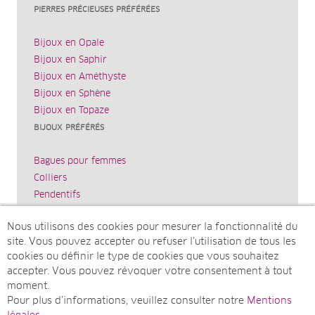
PIERRES PRÉCIEUSES PRÉFÉRÉES
Bijoux en Opale
Bijoux en Saphir
Bijoux en Améthyste
Bijoux en Sphène
Bijoux en Topaze
BIJOUX PRÉFÉRÉS
Bagues pour femmes
Colliers
Pendentifs
Bracelets
Nous utilisons des cookies pour mesurer la fonctionnalité du
Boucles d’oreilles
site. Vous pouvez accepter ou refuser l’utilisation de tous les
JUWELO
cookies ou définir le type de cookies que vous souhaitez
accepter. Vous pouvez révoquer votre consentement à tout
Mentions légales
moment.
courrier@juwelo.fr
Pour plus d’informations, veuillez consulter notre
Mentions
Partenariat bijoux