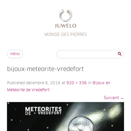
MONDE DES PIERRES
Aller au contenu
Rechercher :
MENU
bijoux-meteorite-vredefort
Published
décembre 6, 2016
at
920 × 336
in
Bijoux en
Météorite de Vredefort
.
Suivant →