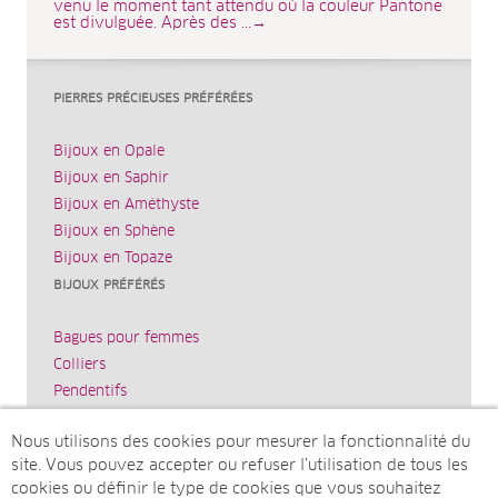
venu le moment tant attendu où la couleur Pantone
est divulguée. Après des ...→
PIERRES PRÉCIEUSES PRÉFÉRÉES
Bijoux en Opale
Bijoux en Saphir
Bijoux en Améthyste
Bijoux en Sphène
Bijoux en Topaze
BIJOUX PRÉFÉRÉS
Bagues pour femmes
Colliers
Pendentifs
Bracelets
Nous utilisons des cookies pour mesurer la fonctionnalité du
Boucles d’oreilles
site. Vous pouvez accepter ou refuser l’utilisation de tous les
JUWELO
cookies ou définir le type de cookies que vous souhaitez