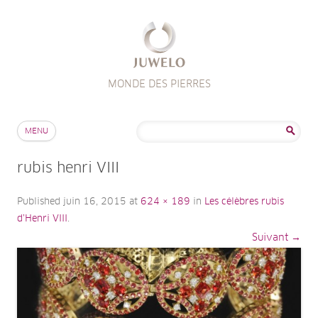
MONDE DES PIERRES
Aller au contenu
Rechercher :
MENU
rubis henri VIII
Published
juin 16, 2015
at
624 × 189
in
Les célèbres rubis
d’Henri VIII
.
Suivant →