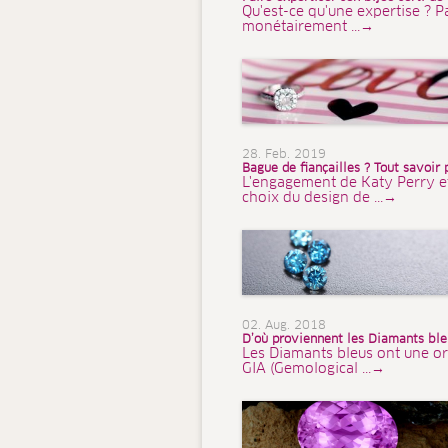
Qu'est-ce qu'une expertise ? P
monétairement ...→
28. Feb. 2019
Bague de fiançailles ? Tout savoir 
L'engagement de Katy Perry et d
choix du design de ...→
02. Aug. 2018
D’où proviennent les Diamants bleu
Les Diamants bleus ont une or
GIA (Gemological ...→