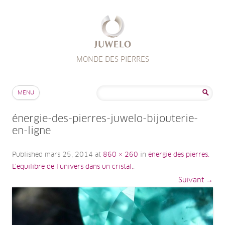
MONDE DES PIERRES
Aller au contenu
Rechercher :
MENU
énergie-des-pierres-juwelo-bijouterie-
en-ligne
Published
mars 25, 2014
at
860 × 260
in
énergie des pierres.
L’équilibre de l’univers dans un cristal.
.
Suivant →