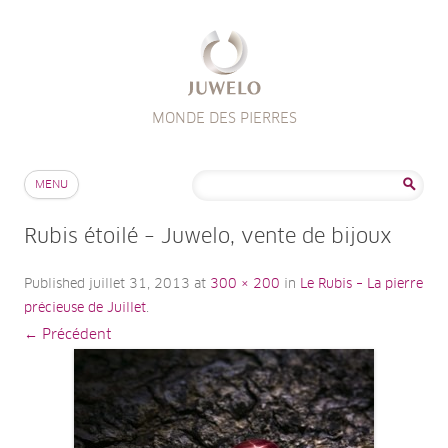
MONDE DES PIERRES
Aller au contenu
Rechercher :
MENU
Rubis étoilé – Juwelo, vente de bijoux
Published
juillet 31, 2013
at
300 × 200
in
Le Rubis – La pierre
précieuse de Juillet
.
← Précédent