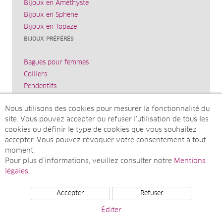
Bijoux en Améthyste
Bijoux en Sphène
Bijoux en Topaze
BIJOUX PRÉFÉRÉS
Bagues pour femmes
Colliers
Pendentifs
Bracelets
Nous utilisons des cookies pour mesurer la fonctionnalité du
Boucles d’oreilles
site. Vous pouvez accepter ou refuser l’utilisation de tous les
JUWELO
cookies ou définir le type de cookies que vous souhaitez
accepter. Vous pouvez révoquer votre consentement à tout
Mentions légales
moment.
courrier@juwelo.fr
Pour plus d’informations, veuillez consulter notre
Mentions
Partenariat bijoux
légales
.
Accepter
Refuser
© Juwelo TV Deutschland GmbH (une société de elumeo
Éditer
SE)