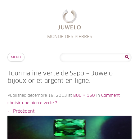
MONDE DES PIERRES
Aller au contenu
Rechercher :
MENU
Tourmaline verte de Sapo – Juwelo
bijoux or et argent en ligne.
Published
décembre 18, 2013
at
800 × 150
in
Comment
choisir une pierre verte ?
.
← Précédent