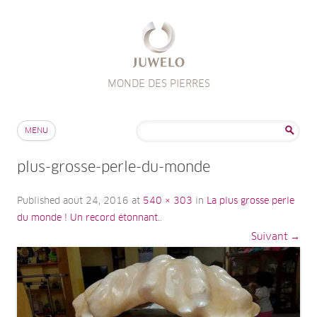
MONDE DES PIERRES
Aller au contenu
Rechercher :
MENU
plus-grosse-perle-du-monde
Published
août 24, 2016
at
540 × 303
in
La plus grosse perle
du monde ! Un record étonnant.
.
Suivant →