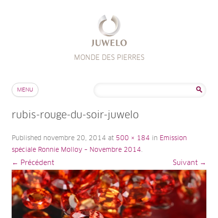
MONDE DES PIERRES
Aller au contenu
Rechercher :
MENU
rubis-rouge-du-soir-juwelo
Published
novembre 20, 2014
at
500 × 184
in
Emission
spéciale Ronnie Molloy – Novembre 2014
.
← Précédent
Suivant →