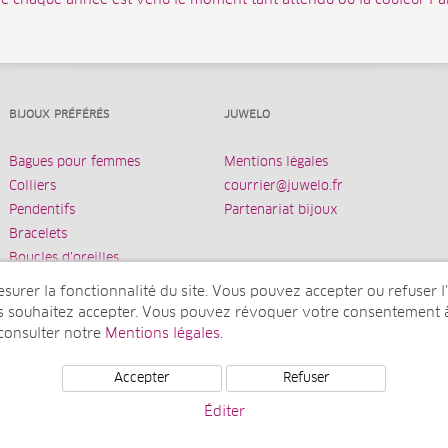
e chaque année est venu le moment tant attendu où la couleur Pa
BIJOUX PRÉFÉRÉS
JUWELO
Bagues pour femmes
Mentions légales
Colliers
courrier@juwelo.fr
Pendentifs
Partenariat bijoux
Bracelets
Boucles d’oreilles
urer la fonctionnalité du site. Vous pouvez accepter ou refuser l’u
us souhaitez accepter. Vous pouvez révoquer votre consentement 
 consulter notre
Mentions légales
.
ne société de elumeo SE)
Accepter
Refuser
Éditer