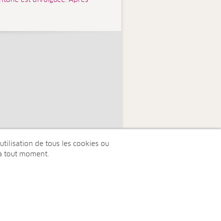
ntone est divulguée. Après
tilisation de tous les cookies ou
à tout moment.