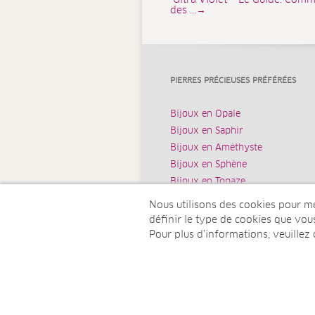
Ultra Violet – Le Guide. Comm
des ...→
PIERRES PRÉCIEUSES PRÉFÉRÉES
Bijoux en Opale
Bijoux en Saphir
Bijoux en Améthyste
Bijoux en Sphène
Bijoux en Topaze
Nous utilisons des cookies pour mes
définir le type de cookies que vo
Pour plus d’informations, veuillez
© Juwelo TV Deutschland GmbH (u