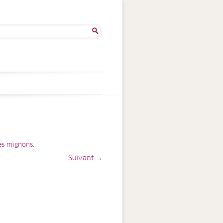
ercher :
és mignons.
.
Suivant →