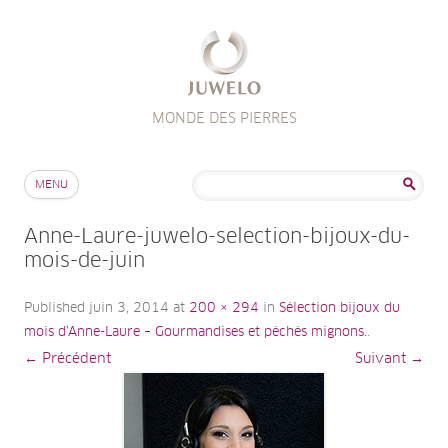
MONDE DES PIERRES
Aller au contenu
Rechercher :
MENU
Anne-Laure-juwelo-selection-bijoux-du-
mois-de-juin
Published
juin 3, 2014
at
200 × 294
in
Sélection bijoux du
mois d’Anne-Laure – Gourmandises et péchés mignons.
.
← Précédent
Suivant →