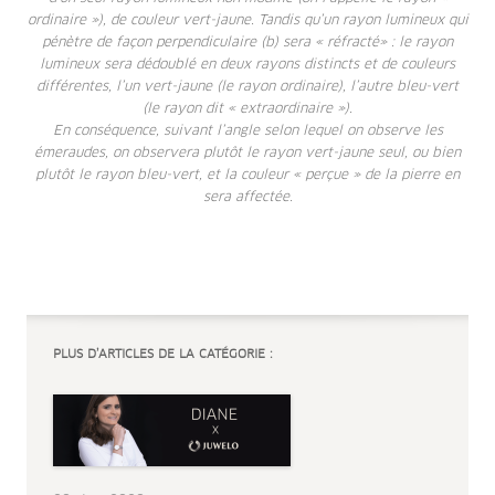
ordinaire »), de couleur vert-jaune. Tandis qu’un rayon lumineux qui
pénètre de façon perpendiculaire (b) sera « réfracté» : le rayon
lumineux sera dédoublé en deux rayons distincts et de couleurs
différentes, l’un vert-jaune (le rayon ordinaire), l’autre bleu-vert
(le rayon dit « extraordinaire »).
En conséquence, suivant l’angle selon lequel on observe les
émeraudes, on observera plutôt le rayon vert-jaune seul, ou bien
plutôt le rayon bleu-vert, et la couleur « perçue » de la pierre en
sera affectée.
PLUS D’ARTICLES DE LA CATÉGORIE :