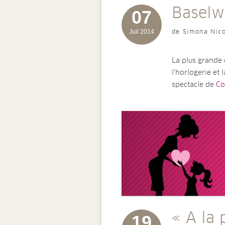
Baselw
07
Juil 2014
de Simona Nico
La plus grande 
l'horlogerie et 
spectacle de
Con
« A la
19