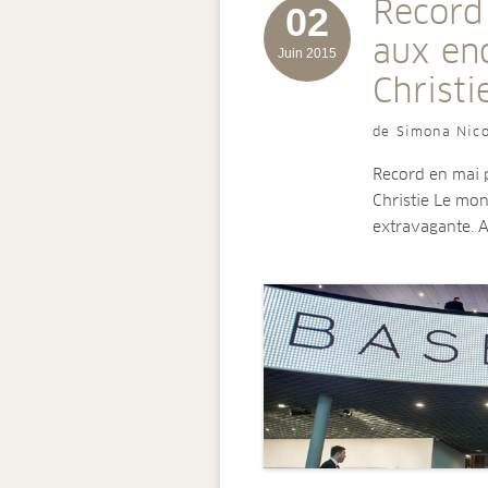
Record
02
aux en
Juin 2015
Christi
de Simona Nico
Record en mai 
Christie Le mon
extravagante. 