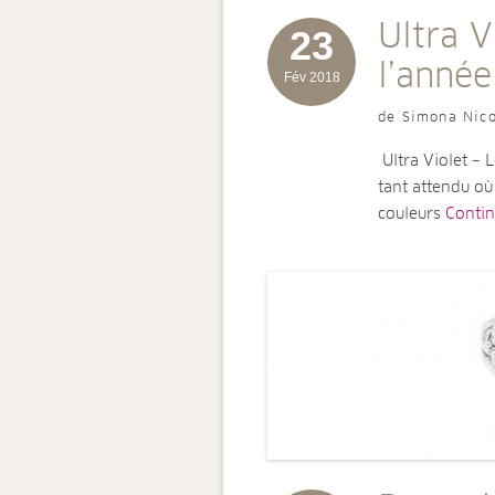
Ultra V
23
l’anné
Fév 2018
de Simona Nico
Ultra Violet –
tant attendu où
couleurs
Continu