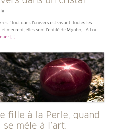
ivers dans un cristal.
lai
res. "Tout dans l'univers est vivant. Toutes les
 et meurent, elles sont l'entité de Myoho, LA Loi
uer [...]
e fille à la Perle, quand
u se mêle à l’art.