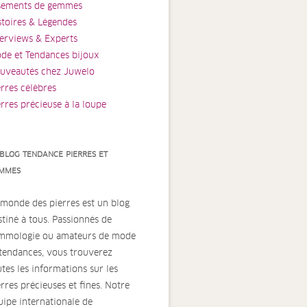
sements de gemmes
stoires & Légendes
terviews & Experts
de et Tendances bijoux
uveautés chez Juwelo
erres célèbres
erres précieuse à la loupe
 BLOG TENDANCE PIERRES ET
MMES
 monde des pierres est un blog
stiné à tous. Passionnés de
mmologie ou amateurs de mode
 tendances, vous trouverez
utes les informations sur les
erres précieuses et fines. Notre
uipe internationale de