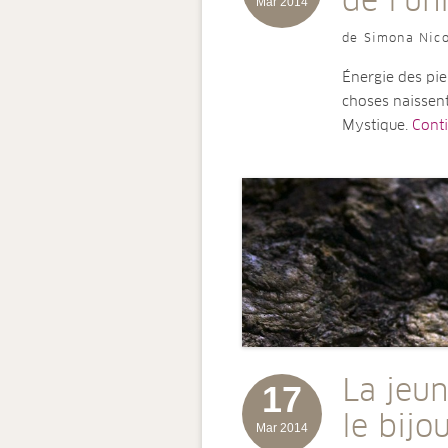
de l’un
Mar 2014
de Simona Nico
Énergie des pier
choses naissent
Mystique.
Contin
La jeun
17
le bijo
Mar 2014