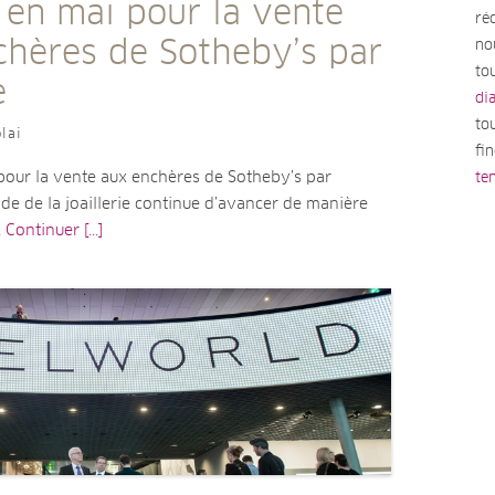
 en mai pour la vente
ré
chères de Sotheby’s par
no
tou
e
di
to
lai
fi
pour la vente aux enchères de Sotheby’s par
te
de de la joaillerie continue d’avancer de manière
A
Continuer [...]