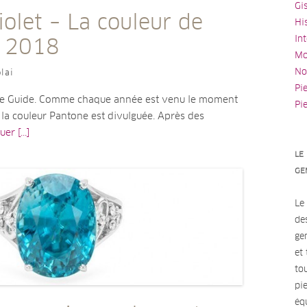
Gi
iolet – La couleur de
Hi
In
e 2018
Mo
No
lai
Pi
 Le Guide. Comme chaque année est venu le moment
Pi
 la couleur Pantone est divulguée. Après des
er [...]
LE
GE
Le
de
ge
et
to
pi
éq