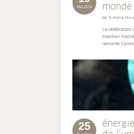
monde 
Mai 2014
de Simona Nico
La célébration 
tradition maint
remonte
Continu
énergie
25