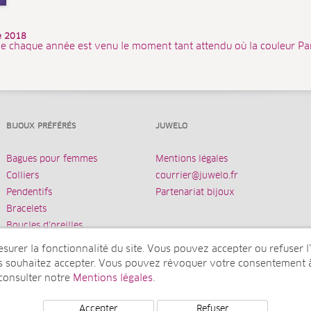
ée 2018
e chaque année est venu le moment tant attendu où la couleur Pa
BIJOUX PRÉFÉRÉS
JUWELO
Bagues pour femmes
Mentions légales
Colliers
courrier@juwelo.fr
Pendentifs
Partenariat bijoux
Bracelets
Boucles d’oreilles
urer la fonctionnalité du site. Vous pouvez accepter ou refuser l’u
us souhaitez accepter. Vous pouvez révoquer votre consentement 
 consulter notre
Mentions légales
.
ne société de elumeo SE)
Accepter
Refuser