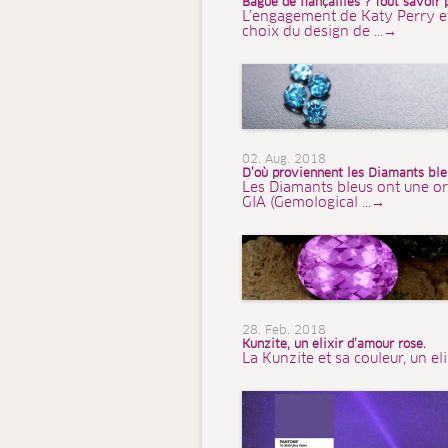
Bague de fiançailles ? Tout savoir 
L'engagement de Katy Perry et d
choix du design de ...→
02. Aug. 2018
D’où proviennent les Diamants bleu
Les Diamants bleus ont une or
GIA (Gemological ...→
28. Feb. 2018
Kunzite, un elixir d’amour rose.
La Kunzite et sa couleur, un el