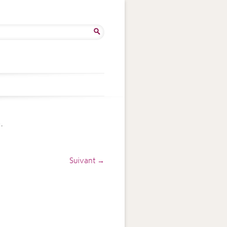
ercher :
.
Suivant →