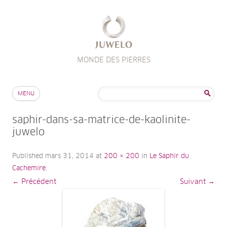
MONDE DES PIERRES
Aller au contenu
Rechercher :
MENU
saphir-dans-sa-matrice-de-kaolinite-
juwelo
Published
mars 31, 2014
at
200 × 200
in
Le Saphir du
Cachemire
.
← Précédent
Suivant →