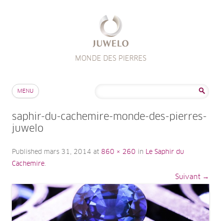
MONDE DES PIERRES
Aller au contenu
Rechercher :
MENU
saphir-du-cachemire-monde-des-pierres-
juwelo
Published
mars 31, 2014
at
860 × 260
in
Le Saphir du
Cachemire
.
Suivant →