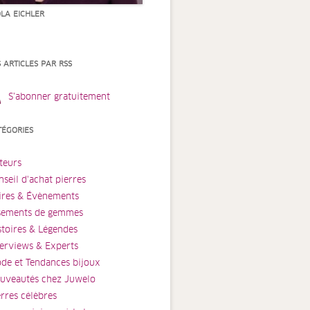
OLA EICHLER
S ARTICLES PAR RSS
S’abonner gratuitement
TÉGORIES
teurs
nseil d'achat pierres
ires & Évènements
sements de gemmes
stoires & Légendes
terviews & Experts
de et Tendances bijoux
uveautés chez Juwelo
erres célèbres