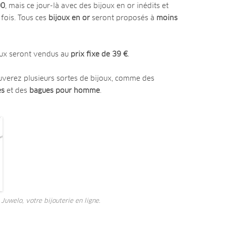
00
, mais ce jour-là avec des bijoux en or inédits et
fois. Tous ces
bijoux en or
seront proposés à
moins
joux seront vendus au
prix fixe de 39 €
.
ouverez plusieurs sortes de bijoux, comme des
es
et des
bagues pour homme
.
 Juwelo, votre bijouterie en ligne.