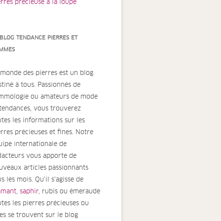
erres précieuse à la loupe
 BLOG TENDANCE PIERRES ET
MMES
 monde des pierres est un blog
stiné à tous. Passionnés de
mmologie ou amateurs de mode
 tendances, vous trouverez
utes les informations sur les
erres précieuses et fines. Notre
uipe internationale de
dacteurs vous apporte de
uveaux articles passionnants
s les mois. Qu'il s'agisse de
amant
,
saphir
, rubis ou émeraude
utes les pierres précieuses ou
nes se trouvent sur le blog