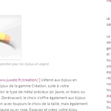
Pi
LE
GE
Le
de
ge
et
to
onible pour les bijoux en argent.
pi
éq
ré
www.juwelo.fr/creation/
] s’étend aux bijoux en
no
ijoux de la gamme Création, suite à votre
tou
r le type de métal précieux (or jaune, or blanc ou
di
ue. Dorénavant, le choix s’offre également aux bijoux
to
 avec toujours le choix de la taille, mais également
fi
 jaune ou or rose. Essayez et créez votre bijou