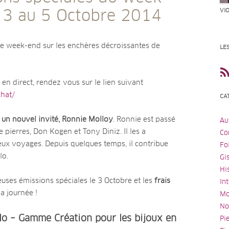
VI
 3 au 5 Octobre 2014
e week-end sur les enchères décroissantes de
LE
 en direct, rendez vous sur le lien suivant
chat/
CA
s
un nouvel invité, Ronnie Molloy
. Ronnie est passé
Au
 pierres, Don Kogen et Tony Diniz. Il les a
Co
 voyages. Depuis quelques temps, il contribue
Fo
lo.
Gi
Hi
uses émissions spéciales le 3 Octobre et les
frais
In
la journée !
Mo
No
o – Gamme Création pour les bijoux en
Pi