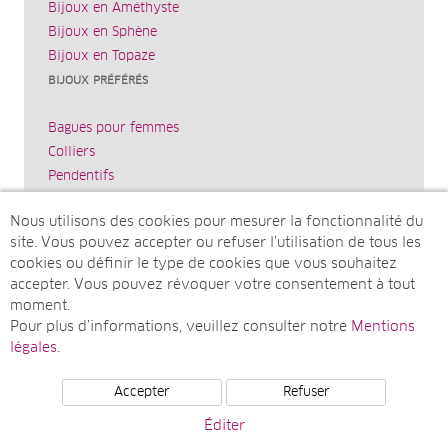
Bijoux en Améthyste
Bijoux en Sphène
Bijoux en Topaze
BIJOUX PRÉFÉRÉS
Bagues pour femmes
Colliers
Pendentifs
Bracelets
Nous utilisons des cookies pour mesurer la fonctionnalité du
Boucles d’oreilles
site. Vous pouvez accepter ou refuser l’utilisation de tous les
JUWELO
cookies ou définir le type de cookies que vous souhaitez
accepter. Vous pouvez révoquer votre consentement à tout
Mentions légales
moment.
courrier@juwelo.fr
Pour plus d’informations, veuillez consulter notre
Mentions
Partenariat bijoux
légales
.
Accepter
Refuser
© Juwelo TV Deutschland GmbH (une société de elumeo
Éditer
SE)