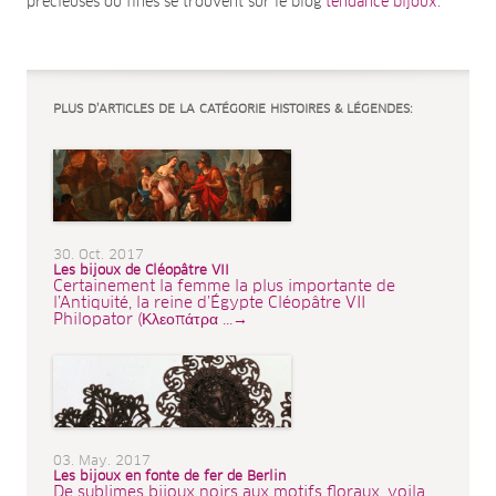
précieuses ou fines se trouvent sur le blog
tendance bijoux.
PLUS D’ARTICLES DE LA CATÉGORIE HISTOIRES & LÉGENDES:
30. Oct. 2017
Les bijoux de Cléopâtre VII
Certainement la femme la plus importante de
l’Antiquité, la reine d’Égypte Cléopâtre VII
Philopator (Κλεοπάτρα ...→
03. May. 2017
Les bijoux en fonte de fer de Berlin
De sublimes bijoux noirs aux motifs floraux, voila